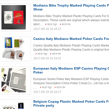
Modiano Bike Trophy Marked Playing Cards F
Show
Modiano Bike Trophy Marked Plastic Playing Cards For
Description: These cards are orginal which always maintain
strict ...
আরো পড়ুন
ভালো দাম
2017-09-19 16:18:37
Casino Italy Modiano Marked Poker Cards Fo
Casino Quality Italy Modiano Plastic Playing Cards Mark
Quality Italy Modiano Plastic Playing Cards is original from It
আরো পড়ুন
ভালো দাম
2017-09-19 16:18:37
European Italy Modiano ESP Casino Playing 
Poker
European Series Poker Italy Modiano ESP Playing Card
Analyzer Description China Poker Cheat.Co., Ltd has a his
, ...
আরো পড়ুন
ভালো দাম
2017-09-19 16:18:37
Belgium Copag Plastic Marked Poker Cards Fo
Private party