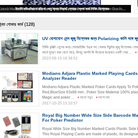
XF Japan WIND MILL Royal Plastic Cheat Playing Cards Marked With Invisible Barcode
(128)
্নিত পোকার কার্ড
UV যোগাযোগ লেন্স জুজু বিশ্লেষক জন্য Polarizing কালি সঙ্গে জুজু 
ইউভি কন্টাক্ট লেন্সের জন্য পোলারাইজিং ইঙ্ক সহ পোকার প্রিন্টার জুজু বিশ্লেষক প
কার্ডে মুদ্রণ করা যেতে পারে, কিন্তু আপনি কি বিবেচনা করেছেন একটি সেরা ...
2023-06-15 16:38:52
Modiano Adjara Plastic Marked Playing Cards
Analyzer Reader
Modiano Adjara Plastic Marked Poker Cards Apply To Po
Red,BlueSize 63x88 mm , Poker Size Material 100% plast
Magic and poker ...
আরো পড়ুন
ভালো দাম
2017-10-25 15:10:57
Royal Big Number Wide Size Side Barcode Ma
For Poker Predictor
Royal Wide Size Big Number Marked Cards Plastic Side B
This Royal Playing Cards are made of plastic, its designat