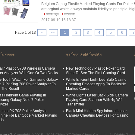
Belgium Copag Plastic Marked Playing Cards For Poker 
are orginal which always maintain fidelity to principle: high 
আরো পড়ুন
ভালো দাম
2017-09-19 16:18:37
Page 1 of 13
|<
<<
1
2
3
4
5
6
7
 বিশ্লেষক
ক্যাসিনো ঠকাই ডিভাইস
al / Plastic S708 Wireless Camera
New Technology Plastic Poker Card
er Analyzer With One Or Two Decks
Shoe To See The First Coming Card
e-Tooth Watch For Samsung Galaxy
White Efficient Light Led Bulb Casino
e 7 Pk King 708 Poker Analyzer To
Cheating Devices Apply To Backside
 The Result
Marked Cards
as Hold’em Game Playing In
White Lights Laser Back Side Camera
sung Galaxy Note 7 Poker
Playing Card Scanner With 4g Wifi
lyzer
Transmitter
ames PK 708 Poker Analysis
Black Mini Hidden Spy Infrared Laser
hine For Bar Code Marked Playing
Camera Cheating Devices For Casino
ds