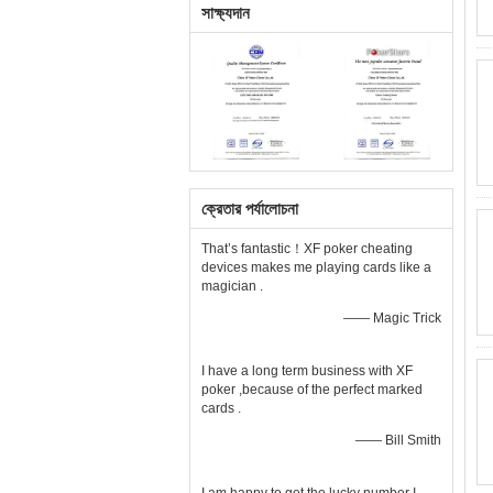
সাক্ষ্যদান
ক্রেতার পর্যালোচনা
That’s fantastic！XF poker cheating
devices makes me playing cards like a
magician .
—— Magic Trick
I have a long term business with XF
poker ,because of the perfect marked
cards .
—— Bill Smith