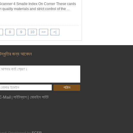
Scanner 4 Smalle Index On Corner These cards
quality materials and strict control of the ...
8
9
10
>>
>|
উদ্ধৃতির জন্য আবেদন
পাঠান
E-Mail
সাইটম্যাপ
| মোবাইল সাইট
|