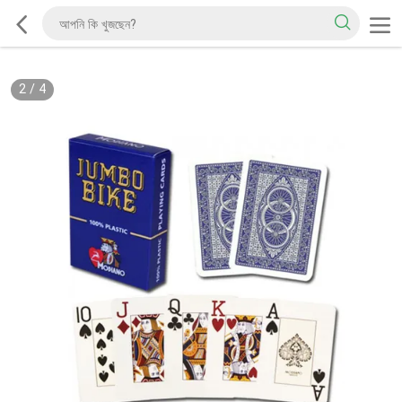
2
/
4