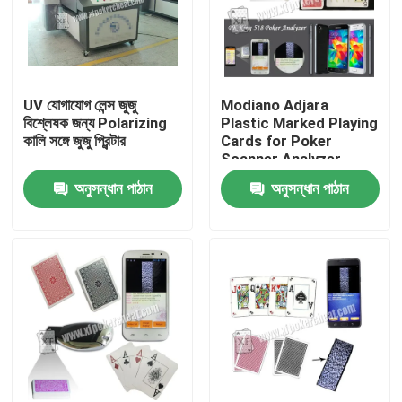
UV যোগাযোগ লেন্স জুজু
Modiano Adjara
বিশ্লেষক জন্য Polarizing
Plastic Marked Playing
কালি সঙ্গে জুজু প্রিন্টার
Cards for Poker
Scanner Analyzer
Reader
অনুসন্ধান পাঠান
অনুসন্ধান পাঠান
বাড়ি
পণ্য
ভিডিও