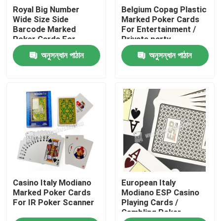
Royal Big Number
Belgium Copag Plastic
Wide Size Side
Marked Poker Cards
আমাদের সম্বন্ধে
Barcode Marked
For Entertainment /
Poker Cards For
Private party
Poker Predictor
অনুসন্ধান পাঠান
অনুসন্ধান পাঠান
কারখানা পরিদর্শন
গুণমান নিয়ন্ত্রণ
আমাদের সাথে যোগাযোগ
খবর
Casino Italy Modiano
European Italy
একটি উদ্ধৃতি অনুরোধ করুন
Marked Poker Cards
Modiano ESP Casino
For IR Poker Scanner
Playing Cards /
Gambling Poker
অদৃশ্য বাজানো কার্ড