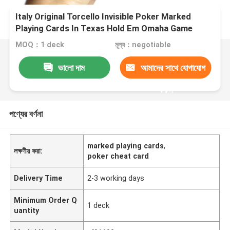
Italy Original Torcello Invisible Poker Marked
Playing Cards In Texas Hold Em Omaha Game
MOQ：1 deck
মূল্য：negotiable
ভালো দাম
আমাদের সাথে যোগাযোগ
করুন
পণ্যের বর্ণনা
marked playing cards
,
লক্ষণীয় করা:
poker cheat card
Delivery Time
2-3 working days
Minimum Order Q
1 deck
uantity