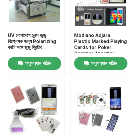
UV যোগাযোগ লেন্স জুজু
Modiano Adjara
বিশ্লেষক জন্য Polarizing
Plastic Marked Playing
কালি সঙ্গে জুজু প্রিন্টার
Cards for Poker
Scanner Analyzer
Reader
অনুসন্ধান পাঠান
অনুসন্ধান পাঠান
বাড়ি
পণ্য
ভিডিও