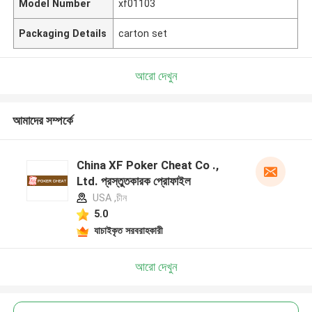
Model Number
xf01103
Packaging Details
carton set
আরো দেখুন
আমাদের সম্পর্কে
China XF Poker Cheat Co .,
Ltd. প্রস্তুতকারক প্রোফাইল
USA ,চীন
5.0
যাচাইকৃত সরবরাহকারী
আরো দেখুন