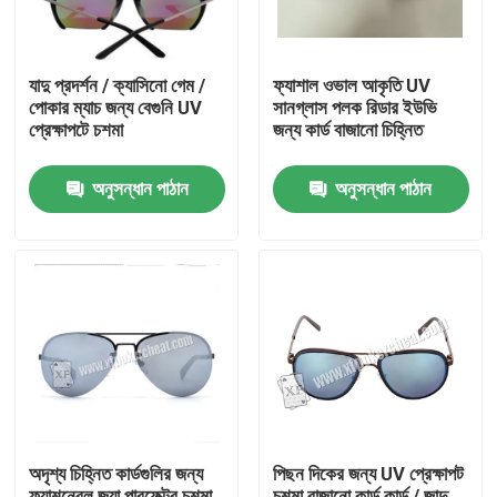
যাদু প্রদর্শন / ক্যাসিনো গেম /
ফ্যাশাল ওভাল আকৃতি UV
পোকার ম্যাচ জন্য বেগুনি UV
সানগ্লাস পলক রিডার ইউভি
প্রেক্ষাপটে চশমা
জন্য কার্ড বাজানো চিহ্নিত
অনুসন্ধান পাঠান
অনুসন্ধান পাঠান
বাড়ি
পণ্য
অদৃশ্য চিহ্নিত কার্ডগুলির জন্য
পিছন দিকের জন্য UV প্রেক্ষাপট
ভিডিও
ফ্যাশনেবল জুয়া পারফেক্টর চশমা
চশমা বাজানো কার্ড কার্ড / জাদু