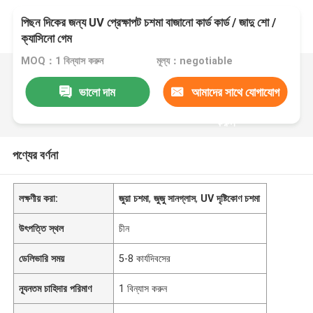
পিছন দিকের জন্য UV প্রেক্ষাপট চশমা বাজানো কার্ড কার্ড / জাদু শো /
ক্যাসিনো গেম
MOQ：1 বিন্যাস করুন
মূল্য：negotiable
ভালো দাম
আমাদের সাথে যোগাযোগ
করুন
পণ্যের বর্ণনা
লক্ষণীয় করা:
জুয়া চশমা
,
জুজু সানগ্লাস
,
UV দৃষ্টিকোণ চশমা
উৎপত্তি স্থল
চীন
ডেলিভারি সময়
5-8 কার্যদিবসের
ন্যূনতম চাহিদার পরিমাণ
1 বিন্যাস করুন