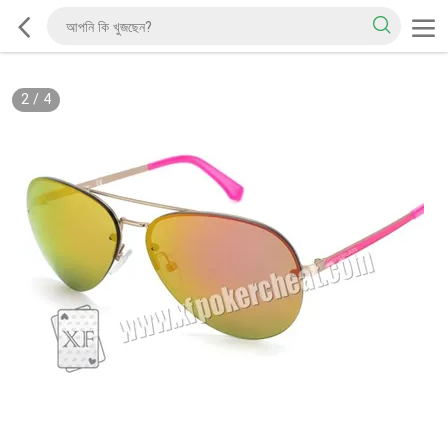
2
/
4