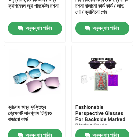
ফ্যাশনেবল জুয়া পারফেক্টর চশমা
চশমা বাজানো কার্ড কার্ড / জাদু
শো / ক্যাসিনো গেম
আমাদের সম্বন্ধে
অনুসন্ধান পাঠান
অনুসন্ধান পাঠান
কারখানা পরিদর্শন
গুণমান নিয়ন্ত্রণ
আমাদের সাথে যোগাযোগ
খবর
ব্যাক্সেস জন্য ব্যক্তিত্ব
Fashionable
প্রেক্ষাপট সানগ্লাস চিহ্নিত
Perspective Glasses
একটি উদ্ধৃতি অনুরোধ করুন
বাজানো কার্ড
For Backside Marked
Playing Cards
অদৃশ্য বাজানো কার্ড
অনুসন্ধান পাঠান
অনুসন্ধান পাঠান