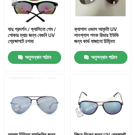
যাদু প্রদর্শন / ক্যাসিনো গেম /
ফ্যাশাল ওভাল আকৃতি UV
পোকার ম্যাচ জন্য বেগুনি UV
সানগ্লাস পলক রিডার ইউভি
প্রেক্ষাপটে চশমা
জন্য কার্ড বাজানো চিহ্নিত
অনুসন্ধান পাঠান
অনুসন্ধান পাঠান
বাড়ি
পণ্য
ভিডিও
অদৃশ্য চিহ্নিত কার্ডগুলির জন্য
পিছন দিকের জন্য UV প্রেক্ষাপট