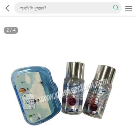
2
/
4