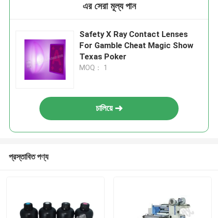
এর সেরা মূল্য পান
Safety X Ray Contact Lenses
For Gamble Cheat Magic Show
Texas Poker
MOQ： 1
চালিয়ে
প্রস্তাবিত পণ্য