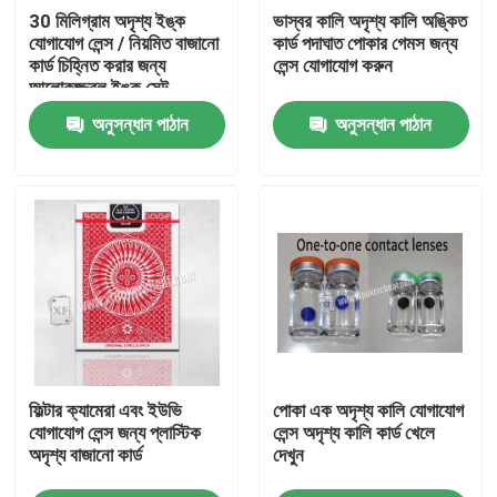
30 মিলিগ্রাম অদৃশ্য ইঙ্ক
ভাস্বর কালি অদৃশ্য কালি অঙ্কিত
যোগাযোগ লেন্স / নিয়মিত বাজানো
কার্ড পদাঘাত পোকার গেমস জন্য
আমাদের সম্বন্ধে
কার্ড চিহ্নিত করার জন্য
লেন্স যোগাযোগ করুন
আলোকজ্জ্বল ইঙ্ক সেট
অনুসন্ধান পাঠান
অনুসন্ধান পাঠান
কারখানা পরিদর্শন
গুণমান নিয়ন্ত্রণ
আমাদের সাথে যোগাযোগ
খবর
ফিল্টার ক্যামেরা এবং ইউভি
পোকা এক অদৃশ্য কালি যোগাযোগ
একটি উদ্ধৃতি অনুরোধ করুন
যোগাযোগ লেন্স জন্য প্লাস্টিক
লেন্স অদৃশ্য কালি কার্ড খেলে
অদৃশ্য বাজানো কার্ড
দেখুন
অদৃশ্য বাজানো কার্ড