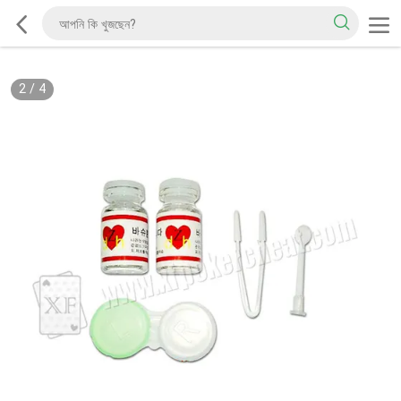
2
/
4