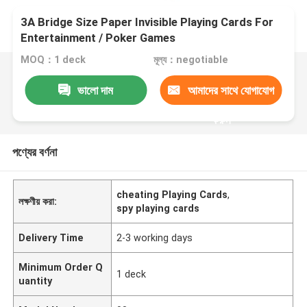
3A Bridge Size Paper Invisible Playing Cards For
Entertainment / Poker Games
MOQ：1 deck
মূল্য：negotiable
ভালো দাম
আমাদের সাথে যোগাযোগ
করুন
পণ্যের বর্ণনা
cheating Playing Cards
,
লক্ষণীয় করা:
spy playing cards
Delivery Time
2-3 working days
Minimum Order Q
1 deck
uantity