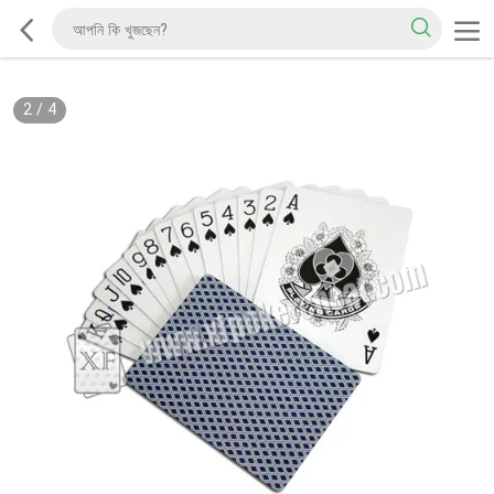
2
/
4