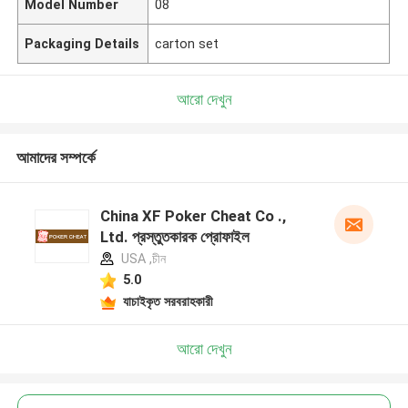
Model Number
08
Packaging Details
carton set
আরো দেখুন
আমাদের সম্পর্কে
China XF Poker Cheat Co .,
Ltd. প্রস্তুতকারক প্রোফাইল
USA ,চীন
5.0
যাচাইকৃত সরবরাহকারী
আরো দেখুন