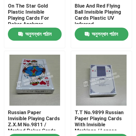
On The Star Gold
Blue And Red Flying
Plastic Invisible
Ball Invisible Playing
আমাদের সম্বন্ধে
Playing Cards For
Cards Plastic UV
Poker Analyzer
Infrared
অনুসন্ধান পাঠান
অনুসন্ধান পাঠান
কারখানা পরিদর্শন
গুণমান নিয়ন্ত্রণ
আমাদের সাথে যোগাযোগ
খবর
Russian Paper
T.T No.9899 Russian
একটি উদ্ধৃতি অনুরোধ করুন
Invisible Playing Cards
Paper Playing Cards
Z.X.M No.9811 /
With Invisible
Marked Poker Cards
Markings / Lenses
অদৃশ্য বাজানো কার্ড