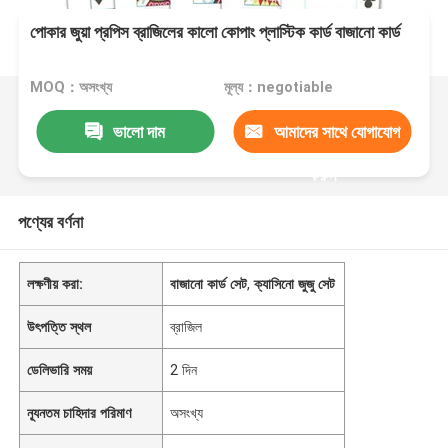
পোকার জুয়া প্রপিস ব্রাজিলের কালো কোপাং প্লাস্টিক কার্ড বাজানো কার্ড
MOQ：অসংখ্য
মূল্য：negotiable
ভালো দাম
আমাদের সাথে যোগাযোগ
করুন
পণ্যের বর্ণনা
লক্ষণীয় করা:
বাজানো কার্ড সেট
,
ক্যাসিনো জুজু সেট
উৎপত্তি স্থল
ব্রাজিল
ডেলিভারি সময়
2 দিন
ন্যূনতম চাহিদার পরিমাণ
অসংখ্য