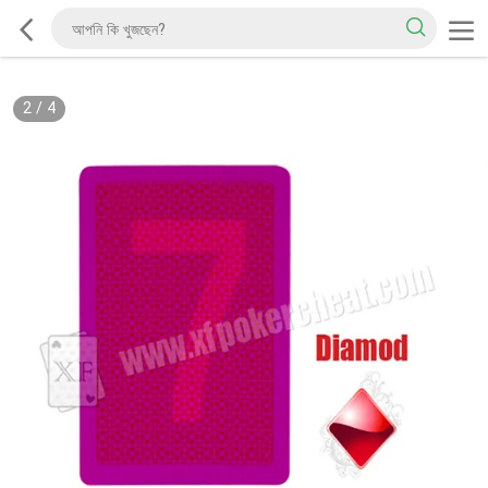
2
/
4