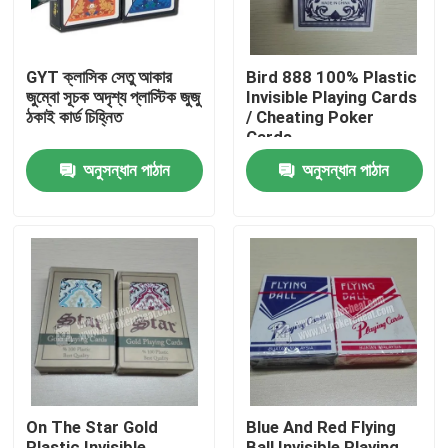
GYT ক্লাসিক সেতু আকার
Bird 888 100% Plastic
জুম্বো সূচক অদৃশ্য প্লাস্টিক জুজু
Invisible Playing Cards
ঠকাই কার্ড চিহ্নিত
/ Cheating Poker
Cards
অনুসন্ধান পাঠান
অনুসন্ধান পাঠান
বাড়ি
পণ্য
On The Star Gold
Blue And Red Flying
ভিডিও
Plastic Invisible
Ball Invisible Playing