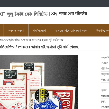
XF জুজু ঠকাই কোং লিমিটেড।
XF, আবার খেলা পরিবর্তন!
কারখানা ভ্রমণ
মান নিয়ন্ত্রণ
আমাদের সাথে যোগাযোগ করুন
উদ্ধৃতির 
া পেপার দৌড় প্রতিযোগিতা / পোকারের আকার দুই জ্যামো সূচী কার্ড খেলছে
় প্রতিযোগিতা / পোকারের আকার দুই জ্যামো সূচী কার্ড খেলছে
পণ্যের ব
Place 
পরিচিতিম
সাক্ষ্যদান
Model
প্রদান:
Minim
মূল্য:
Packa