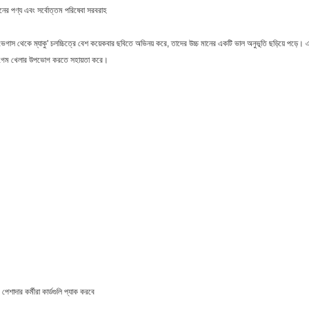
মানের পণ্য এবং সর্বোত্তম পরিষেবা সরবরাহ
 তারা 'ভেগাস থেকে ম্যাকু' চলচ্চিত্রে বেশ কয়েকবার ছবিতে অভিনয় করে, তাদের উচ্চ মানের একটি ভাল অনুভূতি ছড়িয়ে প
্ড গেম খেলার উপভোগ করতে সহায়তা করে।
দার কর্মীরা কার্ডগুলি প্যাক করবে