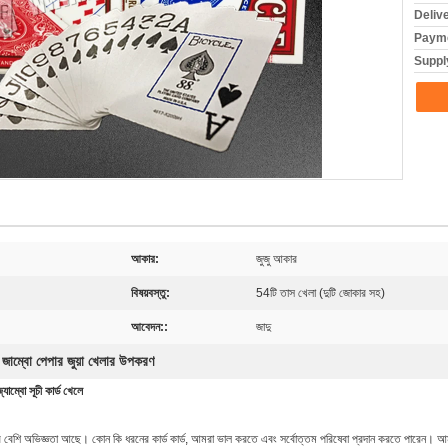
Deliv
Payme
Supply
আকার:
জুজু আকার
বিষয়বস্তু:
54টি তাস খেলা (দুটি জোকার সহ)
আবেদন::
জাদু
জাম্বো পেপার জুয়া খেলার উপকরণ
,
যাম্বো সূচী কার্ড খেলে
েশি অভিজ্ঞতা আছে। কোন কি ধরনের কার্ড কার্ড, আমরা ভাল করতে এবং সর্বোত্তম পরিষেবা প্রদান করতে পারেন। আমাদ