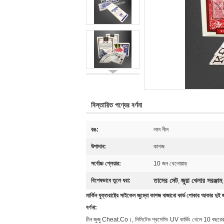
বিস্তারিত পণ্যের বর্ণনা
রঙ:
লাল নীল
উপাদান:
কাগজ
সর্বোচ্চ প্লেয়ার:
10 জন খেলোয়াড়
তাসের সেট
জুয়া খেলার সরঞ্জাম
বিশেষভাবে তুলে ধরা:
,
মার্কিন যুক্তরাষ্ট্রে সাইকেল জুম্বো কাগজ বাজানো কার্ড পোকার আকার দুই জ্
বর্ণনা:
চীন জুজু Cheat.Co।, লিমিটেড প্রসেসিং UV কার্ডিং খেলে 10 বছরের ব