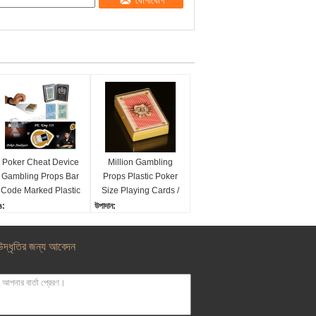
যোগাযোগ
Poker Cheat Device
Million Gambling
Gambling Props Bar
Props Plastic Poker
Code Marked Plastic
Size Playing Cards /
Playing Cards For
Poker Accessories
ঙ:
উপাদান:
Texas Poker
ীল লাল
প্লাস্টিক
কার:
রঙ:
উদ্ধৃতির জন্য আবেদন
8x88 মিমি
লাল
খ:
আকার:
 samll সূচক
জুজু আকার
পাদান:
সূচক:
লাস্টিক
নিয়মিত