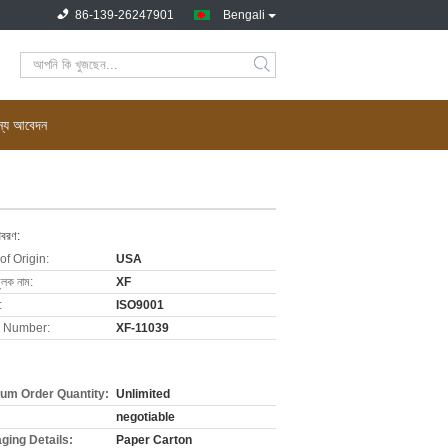
86-139-26247901
Bengali
জন্য আবেদন
িবরণ:
of Origin:
USA
ুলক নাম:
XF
:
ISO9001
 Number:
XF-11039
um Order Quantity:
Unlimited
negotiable
ging Details:
Paper Carton