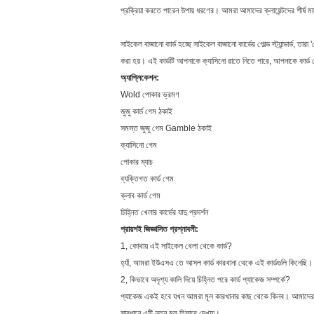
প্রক্রিয়া করতে পারেন উপায় ধরণের। আমরা আমাদের ক্লায়েন্টদের শীর্ষ 
সাইকেল বাজানো কার্ড হচ্ছে সাইকেল বাজানো কার্ডের গোল্ড স্ট্যান্ডার্ড,
করা হয়। এই কার্ডটি আপনাকে ক্যাসিনো রাতে নিতে পারে, আপনাকে কার
অ্যাপ্লিকেশন:
Wold পোকার ভ্রমণ
জুজু কার্ড গেম ঠকাই
সমস্ত জুজু গেম Gamble ঠকাই
ক্যাসিনো গেম
পোকার ম্যাচ
ব্যক্তিগত কার্ড গেম
ক্লাব কার্ড গেম
চিহ্নিত খেলার কার্ডের যাদু প্রদর্শন
প্রায়শই জিজ্ঞাসিত প্রশ্নাবলী:
1, কোথায় এই সাইকেল খেলা থেকে কার্ড?
হ্যাঁ, আমরা ইউএসএ তে আসল কার্ড কারখানা থেকে এই কার্ডগুলি কিনেছি।
2, কিভাবে অদৃশ্য কালি দিয়ে চিহ্নিত পরে কার্ড প্যাকেজ সম্পর্কে?
প্যাকেজ একই হবে যখন আমরা মূল কারখানার কাছ থেকে কিনব। আমাদের পেশা
সাবধানে এটি নতুন মূল হিসাবে দেখায়।